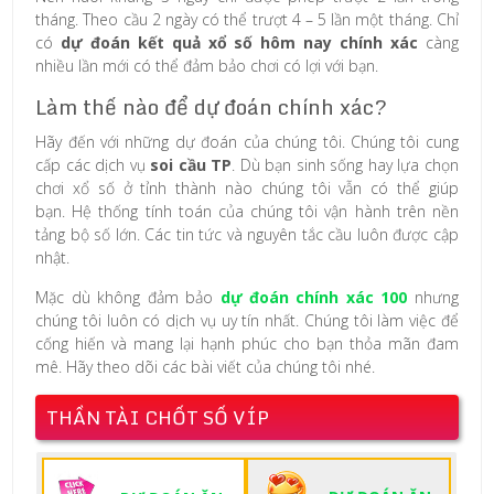
tháng. Theo cầu 2 ngày có thể trượt 4 – 5 lần một tháng. Chỉ
có
dự đoán kết quả xổ số hôm nay chính xác
càng
nhiều lần mới có thể đảm bảo chơi có lợi với bạn.
Làm thế nào để dự đoán chính xác?
Hãy đến với những dự đoán của chúng tôi. Chúng tôi cung
cấp các dịch vụ
soi cầu TP
. Dù bạn sinh sống hay lựa chọn
chơi xổ số ở tỉnh thành nào chúng tôi vẫn có thể giúp
bạn. Hệ thống tính toán của chúng tôi vận hành trên nền
tảng bộ số lớn. Các tin tức và nguyên tắc cầu luôn được cập
nhật.
Mặc dù không đảm bảo
dự đoán chính xác 100
nhưng
chúng tôi luôn có dịch vụ uy tín nhất. Chúng tôi làm việc để
cống hiến và mang lại hạnh phúc cho bạn thỏa mãn đam
mê. Hãy theo dõi các bài viết của chúng tôi nhé.
THẦN TÀI CHỐT SỐ VÍP