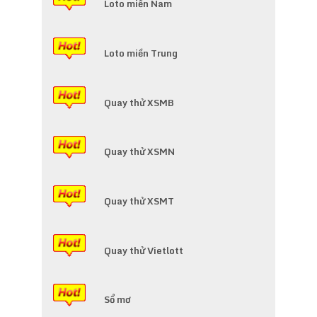
Loto miền Nam
Loto miền Trung
Quay thử XSMB
Quay thử XSMN
Quay thử XSMT
Quay thử Vietlott
Sổ mơ