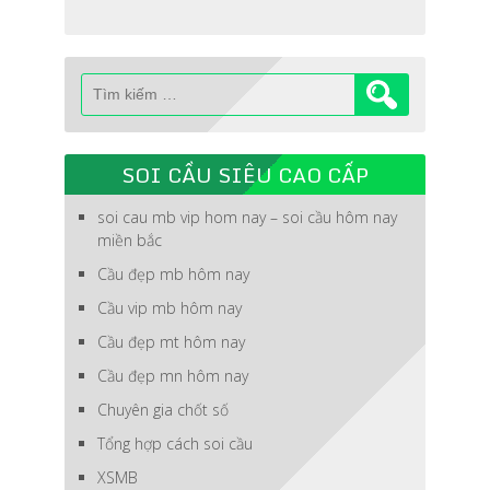
Tìm
kiếm
cho:
SOI CẦU SIÊU CAO CẤP
soi cau mb vip hom nay – soi cầu hôm nay
miền bắc
Cầu đẹp mb hôm nay
Cầu vip mb hôm nay
Cầu đẹp mt hôm nay
Cầu đẹp mn hôm nay
Chuyên gia chốt số
Tổng hợp cách soi cầu
XSMB