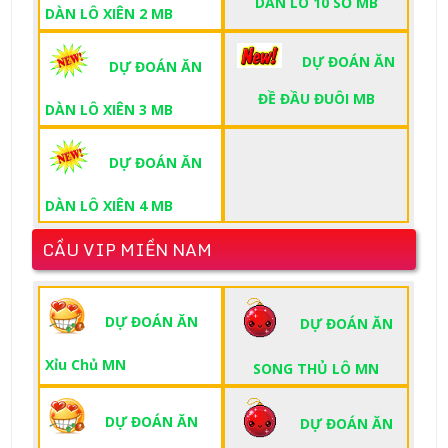
DÀN LÔ 10 SỐ MB
DÀN LÔ XIÊN 2 MB
DỰ ĐOÁN ĂN
DỰ ĐOÁN ĂN
ĐỀ ĐẦU ĐUÔI MB
DÀN LÔ XIÊN 3 MB
DỰ ĐOÁN ĂN
DÀN LÔ XIÊN 4 MB
CẦU VIP MIỀN NAM
DỰ ĐOÁN ĂN
DỰ ĐOÁN ĂN
Xỉu Chủ MN
SONG THỦ LÔ MN
DỰ ĐOÁN ĂN
DỰ ĐOÁN ĂN