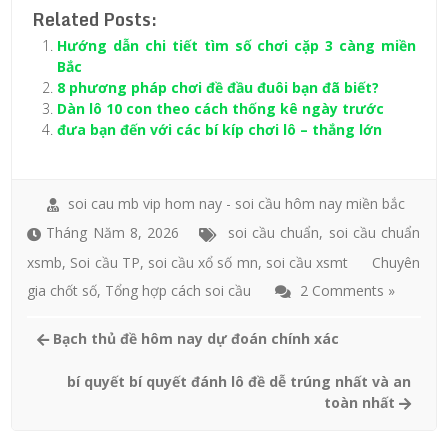
Related Posts:
Hướng dẫn chi tiết tìm số chơi cặp 3 càng miền
Bắc
8 phương pháp chơi đề đầu đuôi bạn đã biết?
Dàn lô 10 con theo cách thống kê ngày trước
đưa bạn đến với các bí kíp chơi lô – thắng lớn
soi cau mb vip hom nay - soi cầu hôm nay miền bắc
Tháng Năm 8, 2026
soi cầu chuẩn
,
soi cầu chuẩn
xsmb
,
Soi cầu TP
,
soi cầu xổ số mn
,
soi cầu xsmt
Chuyên
gia chốt số
,
Tổng hợp cách soi cầu
2 Comments »
Bạch thủ đề hôm nay dự đoán chính xác
bí quyết bí quyết đánh lô đề dễ trúng nhất và an
toàn nhất