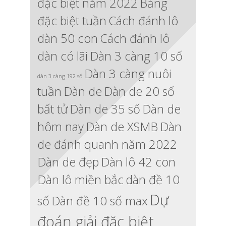
đặc biệt năm 2022
Bảng
đặc biệt tuần
Cách đánh lô
dàn 50 con
Cách đánh lô
dàn có lãi
Dàn 3 càng 10 số
Dàn 3 càng nuôi
dàn 3 càng 192 số
tuần
Dàn de
Dàn de 20 số
bất tử
Dàn de 35 số
Dàn de
hôm nay
Dàn de XSMB
Dàn
de đánh quanh năm 2022
Dàn de đẹp
Dàn lô 42 con
Dàn lô miền bắc
dàn đề 10
Dự
số
Dàn đề 10 số max
đoán giải đặc biệt