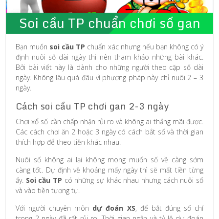
Soi cầu TP chuẩn chơi số gan
Bạn muốn
soi cầu TP
chuẩn xác nhưng nếu bạn không có ý
định nuôi số dài ngày thì nên tham khảo những bài khác.
Bởi bài viết này là dành cho những người theo cặp số dài
ngày. Không lâu quá đâu vì phương pháp này chỉ nuôi 2 – 3
ngày.
Cách soi cầu TP chơi gan 2-3 ngày
Chơi xổ số cần chấp nhận rủi ro và không ai thắng mãi được.
Các cách chơi ăn 2 hoặc 3 ngày có cách bắt số và thời gian
thích hợp để theo tiền khác nhau.
Nuôi số không ai lại không mong muốn số về càng sớm
càng tốt. Dự định về khoảng mấy ngày thì sẽ mất tiền từng
ấy.
Soi cầu TP
có những sự khác nhau nhưng cách nuôi số
và vào tiền tương tự.
Với người chuyên môn
dự đoán XS
, để bắt đúng số chỉ
trong 2 ngày đã rất rủi ro. Thời gian ngắn và tỷ lệ dự đoán