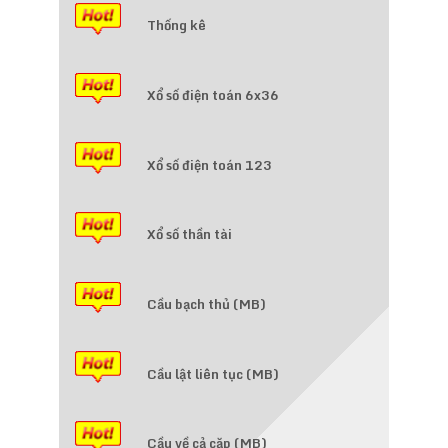
Thống kê
Xổ số điện toán 6x36
Xổ số điện toán 123
Xổ số thần tài
Cầu bạch thủ (MB)
Cầu lật liên tục (MB)
Cầu về cả cặp (MB)