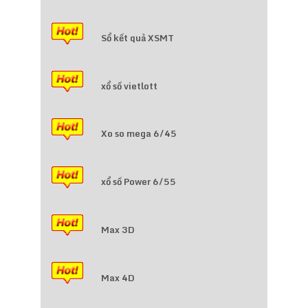
Sổ kết quả XSMT
xổ số vietlott
Xo so mega 6/45
xổ số Power 6/55
Max 3D
Max 4D