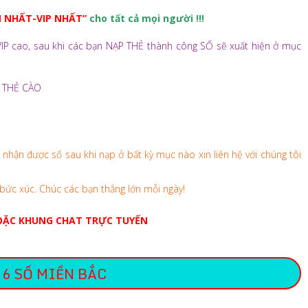
N NHẤT-VIP NHẤT”
cho tất cả mọi người !!!
VIP cao, sau khi các bạn NẠP THẺ thành công SỐ
sẽ xuất hiện ở mục
á THẺ CÀO
 nhận được số sau khi nạp ở bất kỳ mục nào xin liên hệ với chúng tôi
bức xúc. Chúc các bạn thắng lớn mỗi ngày!
HOẶC KHUNG CHAT TRỰC TUYẾN
 6 SỐ MIỀN BẮC