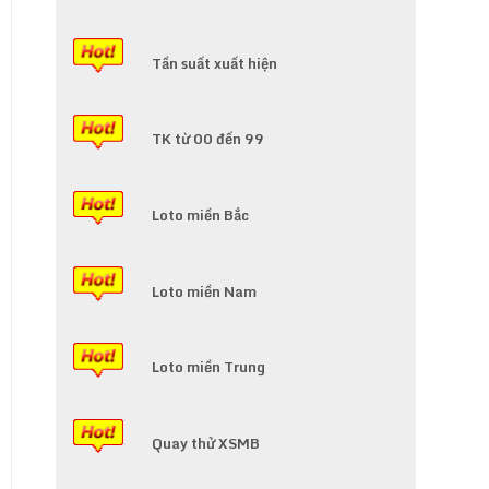
Tần suất xuất hiện
TK từ 00 đến 99
Loto miền Bắc
Loto miền Nam
Loto miền Trung
Quay thử XSMB