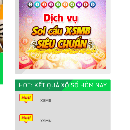
HOT: KẾT QUẢ XỔ SỐ HÔM NAY
XSMB
XSMN