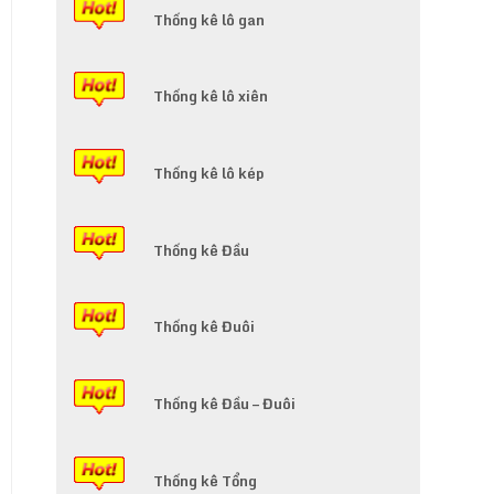
Thống kê lô gan
Thống kê lô xiên
Thống kê lô kép
Thống kê Đầu
Thống kê Đuôi
Thống kê Đầu – Đuôi
Thống kê Tổng