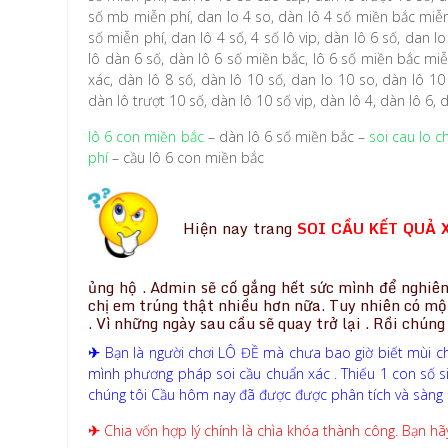
số mb miễn phí, dan lo 4 so, dàn lô 4 số miền bắc miễn 
số miễn phí, dan lô 4 số, 4 số lô vip, dàn lô 6 số, dan l
lô dàn 6 số, dàn lô 6 số miền bắc, lô 6 số miền bắc miễn
xác, dàn lô 8 số, dàn lô 10 số, dan lo 10 so, dàn lô 10
dàn lô trượt 10 số, dàn lô 10 số vip, dàn lô 4, dàn lô 6, 
lô 6 con miền bắc
– dàn lô 6 số miền bắc –
soi cau lo c
phí
– cầu lô 6 con miền bắc
Hiện nay trang
SOI CẦU KẾT QUẢ 
ủng hộ . Admin sẽ cố gắng hết sức mình để nghiên
chị em trúng thật nhiều hơn nữa. Tuy nhiên có mộ
. Vì những ngày sau cầu sẽ quay trở lại . Rồi chúng
✈
Bạn là người chơi LÔ ĐỀ mà chưa bao giờ biết mùi ch
mình phương pháp soi cầu chuẩn xác . Thiếu 1 con số si
chúng tôi Cầu hôm nay đã được được phân tích và sàng l
✈
Chia vốn hợp lý chính là chìa khóa thành công. Bạn hã