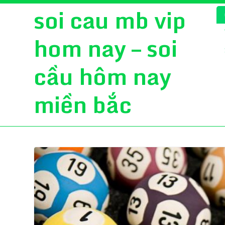
soi cau mb vip
hom nay – soi
cầu hôm nay
miền bắc