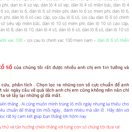
phí, dan lo 4 so vip, dàn lô 4 số vip, dàn lô 4 số miền bắc, dàn lô 4
o 6 so, dan lo 6, dàn lô 6 số miền phí, dan lo 6 so mien phi, dan lô 6,
 phí, dàn lô 6 số cao cấp, soi cầu lô 6 số, soi cầu dàn lô 6 số chính
 số siêu víp miền bắc, dàn lô 10 số miền phí, dàn lô 10 số cao cấp,
dàn lô 8, dàn lô 10, dàn lô 4 số, dàn lô 6 số, dàn lô 8 số, dàn lô 10 số
hinh xac 100
– soi cau lo chinh xac 100 mien nam –
dàn lô 6 số miễn
XỔ SỐ
của chúng tôi rất được nhiều anh chị em tin tưởng và
 cứu, phân tích . Chọn lọc ra nhũng con số cực chuẩn để anh
t vài ngày cầu về quá lệch anh chị em cũng không nên nản chí
 ta sẽ lấy lại những gì đã mất.
iến thắng . Ai cũng muốn mình trúng lô mỗi ngày nhưng lại thiếu cho
êu chuẩn để thắng lớn mỗi ngày , đánh nhiều mà vẫn lỗ . Hãy đến với
ọc rất kỹ cam kết giúp bạn thắng lớn hôm nay
y thử và tận hưởng chiến thắng với từng con số chúng tôi đưa ra!