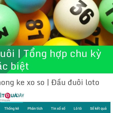
uôi | Tổng hợp chu kỳ
ặc biệt
ong ke xo so | Đầu đuôi loto