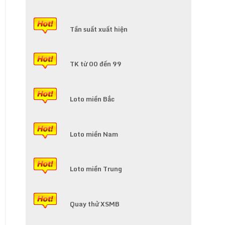
Tần suất xuất hiện
TK từ 00 đến 99
Loto miền Bắc
Loto miền Nam
Loto miền Trung
Quay thử XSMB