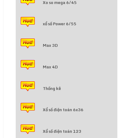
Xo so mega 6/45
xổ số Power 6/55
Max 3D
Max 4D
Thống kê
Xổ số điện toán 6x36
Xổ số điện toán 123