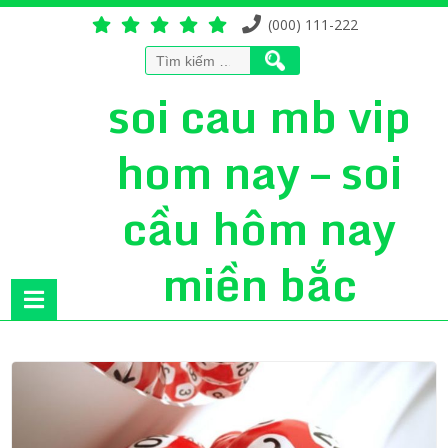
(000) 111-222
Tìm
kiếm
soi cau mb vip
cho:
hom nay – soi
cầu hôm nay
miền bắc