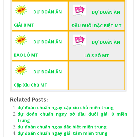
DỰ ĐOÁN ĂN
DỰ ĐOÁN ĂN
GIẢI 8 MT
ĐẦU ĐUÔI ĐẶC BIỆT MT
DỰ ĐOÁN ĂN
DỰ ĐOÁN ĂN
BAO LÔ MT
LÔ 3 SỐ MT
DỰ ĐOÁN ĂN
Cặp Xỉu Chủ MT
Related Posts:
dự đoán chuẩn ngay cặp xíu chủ miền trung
dự đoán chuẩn ngay sớ đầu đuôi giải 8 miền
trung
dự đoán chuẩn ngay đặc biệt miền trung
dự đoán chuẩn ngay giải tám miền trung