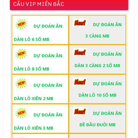
CẦU VIP MIỀN BẮC
DỰ ĐOÁN ĂN
DỰ ĐOÁN ĂN
3 CÀNG MB
DÀN LÔ 6 SỐ MB
DỰ ĐOÁN ĂN
DỰ ĐOÁN ĂN
DÀN 3 CÀNG 2 SỐ MB
DÀN LÔ 8 SỐ MB
DỰ ĐOÁN ĂN
DỰ ĐOÁN ĂN
DÀN LÔ 10 SỐ MB
DÀN LÔ XIÊN 2 MB
DỰ ĐOÁN ĂN
DỰ ĐOÁN ĂN
ĐỀ ĐẦU ĐUÔI MB
DÀN LÔ XIÊN 3 MB