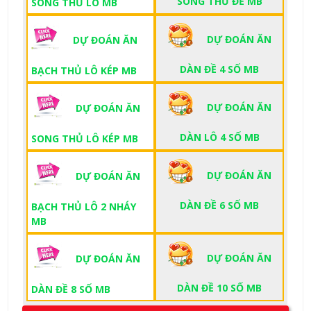
SONG THỦ ĐỀ MB
SONG THỦ LÔ MB
DỰ ĐOÁN ĂN
DỰ ĐOÁN ĂN
DÀN ĐỀ 4 SỐ MB
BẠCH THỦ LÔ KÉP MB
DỰ ĐOÁN ĂN
DỰ ĐOÁN ĂN
DÀN LÔ 4 SỐ MB
SONG THỦ LÔ KÉP MB
DỰ ĐOÁN ĂN
DỰ ĐOÁN ĂN
DÀN ĐỀ 6 SỐ MB
BẠCH THỦ LÔ 2 NHÁY
MB
DỰ ĐOÁN ĂN
DỰ ĐOÁN ĂN
DÀN ĐỀ 10 SỐ MB
DÀN ĐỀ 8 SỐ MB