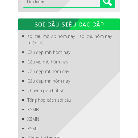
kiếm
cho:
SOI CẦU SIÊU CAO CẤP
soi cau mb vip hom nay – soi cầu hôm nay
miền bắc
Cầu đẹp mb hôm nay
Cầu vip mb hôm nay
Cầu đẹp mt hôm nay
Cầu đẹp mn hôm nay
Chuyên gia chốt số
Tổng hợp cách soi cầu
XSMB
XSMN
XSMT