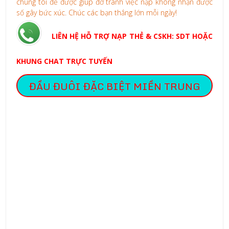
chúng tôi để được giúp đỡ tránh việc nạp không nhận được
số gây bức xúc. Chúc các bạn thắng lớn mỗi ngày!
LIÊN HỆ HỖ TRỢ NẠP THẺ & CSKH: SDT HOẶC
KHUNG CHAT TRỰC TUYẾN
ĐẦU ĐUÔI ĐẶC BIỆT MIỀN TRUNG