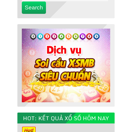
Search
HOT: KẾT QUẢ XỔ SỐ HÔM NAY