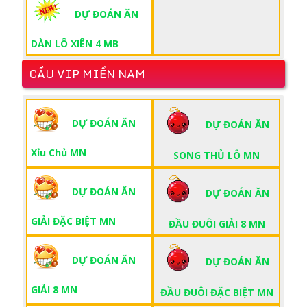
DỰ ĐOÁN ĂN
DÀN LÔ XIÊN 4 MB
CẦU VIP MIỀN NAM
DỰ ĐOÁN ĂN
DỰ ĐOÁN ĂN
Xỉu Chủ MN
SONG THỦ LÔ MN
DỰ ĐOÁN ĂN
DỰ ĐOÁN ĂN
GIẢI ĐẶC BIỆT MN
ĐẦU ĐUÔI GIẢI 8 MN
DỰ ĐOÁN ĂN
DỰ ĐOÁN ĂN
GIẢI 8 MN
ĐẦU ĐUÔI ĐẶC BIỆT MN