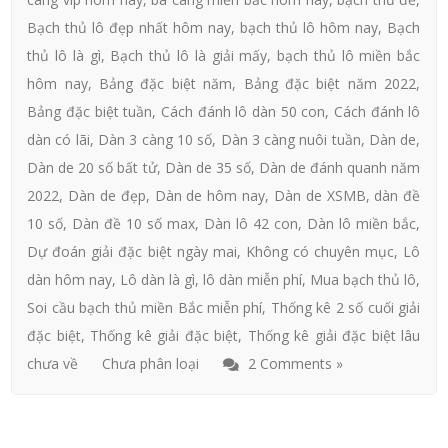
Bạch thủ lô đẹp nhất hôm nay
,
bạch thủ lô hôm nay
,
Bạch
thủ lô là gì
,
Bạch thủ lô là giải mấy
,
bạch thủ lô miền bắc
hôm nay
,
Bảng đặc biệt năm
,
Bảng đặc biệt năm 2022
,
Bảng đặc biệt tuần
,
Cách đánh lô dàn 50 con
,
Cách đánh lô
dàn có lãi
,
Dàn 3 càng 10 số
,
Dàn 3 càng nuôi tuần
,
Dàn de
,
Dàn de 20 số bất tử
,
Dàn de 35 số
,
Dàn de đánh quanh năm
2022
,
Dàn de đẹp
,
Dàn de hôm nay
,
Dàn de XSMB
,
dàn đề
10 số
,
Dàn đề 10 số max
,
Dàn lô 42 con
,
Dàn lô miền bắc
,
Dự đoán giải đặc biệt ngày mai
,
Không có chuyên mục
,
Lô
dàn hôm nay
,
Lô dàn là gì
,
lô dàn miễn phí
,
Mua bạch thủ lô
,
Soi cầu bạch thủ miền Bắc miễn phí
,
Thống kê 2 số cuối giải
đặc biệt
,
Thống kê giải đặc biệt
,
Thống kê giải đặc biệt lâu
chưa về
Chưa phân loại
2 Comments »