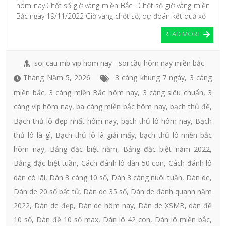
hôm nay.Chốt số giờ vàng miền Bắc . Chốt số giờ vàng miền
Bắc ngày 19/11/2022 Giờ vàng chốt số, dự đoán kết quả xổ
READ MORE
soi cau mb vip hom nay - soi cầu hôm nay miền bắc
Tháng Năm 5, 2026
3 càng khung 7 ngày
,
3 càng
miền bắc
,
3 càng miền Bắc hôm nay
,
3 càng siêu chuẩn
,
3
càng víp hôm nay
,
ba càng miền bắc hôm nay
,
bạch thủ đề
,
Bạch thủ lô đẹp nhất hôm nay
,
bạch thủ lô hôm nay
,
Bạch
thủ lô là gì
,
Bạch thủ lô là giải mấy
,
bạch thủ lô miền bắc
hôm nay
,
Bảng đặc biệt năm
,
Bảng đặc biệt năm 2022
,
Bảng đặc biệt tuần
,
Cách đánh lô dàn 50 con
,
Cách đánh lô
dàn có lãi
,
Dàn 3 càng 10 số
,
Dàn 3 càng nuôi tuần
,
Dàn de
,
Dàn de 20 số bất tử
,
Dàn de 35 số
,
Dàn de đánh quanh năm
2022
,
Dàn de đẹp
,
Dàn de hôm nay
,
Dàn de XSMB
,
dàn đề
10 số
,
Dàn đề 10 số max
,
Dàn lô 42 con
,
Dàn lô miền bắc
,