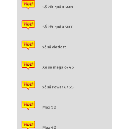
Sổ kết quả XSMN
Sổ kết quả XSMT
xổ số vietlott
Xo so mega 6/45
xổ số Power 6/55
Max 3D
Max 4D