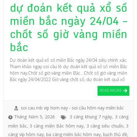
dự đoán kết quả xổ số
miền bắc ngày 24/04 –
chốt số giờ vàng miền
bắc
Dự đoán kết quả xổ số miền Bắc ngày 24/04 siêu chính xác.
Tham khảo ngay soi cầu lô dự đoán kết quả xổ số miền Bắc
hôm nay.Chốt số giờ vàng miền Bắc . Chốt số giờ vàng miền
Bắc ngày 24/04/2022 Giờ vàng chốt số, dự đoán kết quả xổ
READ MORE
soi cau mb vip hom nay - soi cầu hôm nay miền bắc
Tháng Năm 5, 2026
3 càng khung 7 ngày
,
3 càng
miền bắc
,
3 càng miền Bắc hôm nay
,
3 càng siêu chuẩn
,
3
càng víp hôm nay
,
ba càng miền bắc hôm nay
,
bạch thủ đề
,