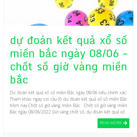
dự đoán kết quả xổ số
miền bắc ngày 08/06 –
chốt số giờ vàng miền
bắc
Dự đoán kết quả xổ số miền Bắc ngày 08/06 siêu chính xác.
Tham khảo ngay soi cầu lô dự đoán kết quả xổ số miền Bắc
hôm nay.Chốt số giờ vàng miền Bắc . Chốt số giờ vàng miền
Bắc ngày 08/06/2022 Giờ vàng chốt số, dự đoán kết quả xổ
READ MORE