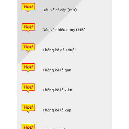
Cầu về cả cặp (MB)
Cầu về nhiều nháy (MB)
Thống kê đầu đuôi
Thống kê lô gan
Thống kê lô xiên
Thống kê lô kép