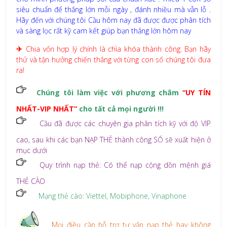
siêu chuẩn để thắng lớn mỗi ngày , đánh nhiều mà vẫn lỗ .
Hãy đến với chúng tôi Cầu hôm nay đã được được phân tích
và sàng lọc rất kỹ cam kết giúp bạn thắng lớn hôm nay
✈
Chia vốn hợp lý chính là chìa khóa thành công. Bạn hãy
thử và tận hưởng chiến thắng với từng con số chúng tôi đưa
ra!
Chúng tôi làm việc với phương châm
“
UY TÍN
NHẤT-VIP NHẤT”
cho tất cả mọi người !!!
Cầu đã được các chuyên gia phân tích kỹ với độ VIP
cao, sau khi các bạn NẠP THẺ thành công SỐ
sẽ xuất hiện ở
mục dưới
Quy trình nạp thẻ: Có thể nạp cộng dồn mệnh giá
THẺ CÀO
Mạng thẻ cào: Viettel, Mobiphone, Vinaphone
Mọi điều cần hỗ trợ tư vấn nạp thẻ hay không