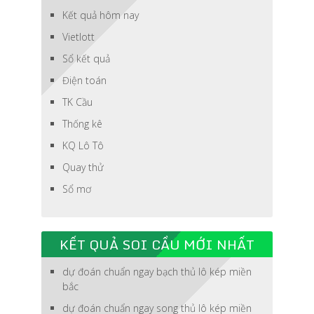
Kết quả hôm nay
Vietlott
Sổ kết quả
Điện toán
TK Cầu
Thống kê
KQ Lô Tô
Quay thử
Sổ mơ
KẾT QUẢ SOI CẦU MỚI NHẤT
dự đoán chuẩn ngay bạch thủ lô kép miền
bắc
dự đoán chuẩn ngay song thủ lô kép miền