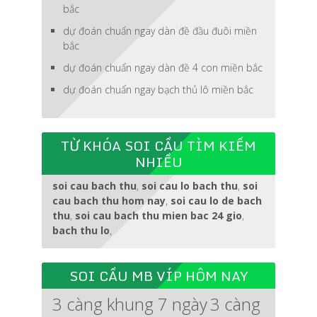
bắc
dự đoán chuẩn ngay dàn đề đầu đuôi miền
bắc
dự đoán chuẩn ngay dàn đề 4 con miền bắc
dự đoán chuẩn ngay bạch thủ lô miền bắc
TỪ KHÓA SOI CẦU TÌM KIẾM
NHIỀU
soi cau bach thu
,
soi cau lo bach thu
,
soi
cau bach thu hom nay
,
soi cau lo de bach
thu
,
soi cau bach thu mien bac 24 gio
,
bach thu lo
,
SOI CẦU MB VÍP HÔM NAY
3 càng khung 7 ngày
3 càng