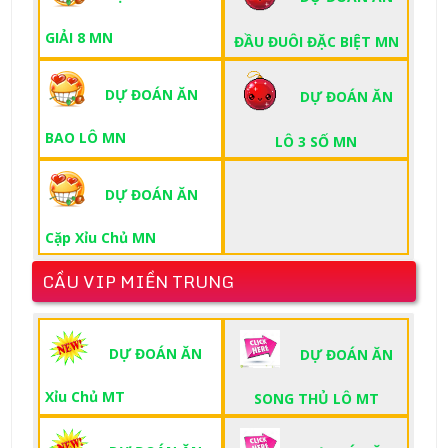
GIẢI 8 MN
ĐẦU ĐUÔI ĐẶC BIỆT MN
DỰ ĐOÁN ĂN
DỰ ĐOÁN ĂN
BAO LÔ MN
LÔ 3 SỐ MN
DỰ ĐOÁN ĂN
Cặp Xỉu Chủ MN
CẦU VIP MIỀN TRUNG
DỰ ĐOÁN ĂN
DỰ ĐOÁN ĂN
Xỉu Chủ MT
SONG THỦ LÔ MT