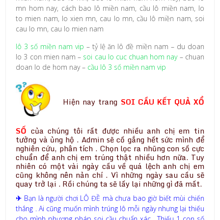
mn hom nay, cách bao lô miền nam, cầu lô miền nam, lo
to mien nam, lo xien mn, cau lo mn, cầu lô miền nam, soi
cau lo mn, cau lo mien nam
lô 3 số miền nam vip
– tỷ lệ ăn lô đề miền nam – du doan
lo 3 con mien nam –
soi cau lo cuc chuan hom nay
– chuan
doan lo de hom nay –
cầu lô 3 số miền nam vip
Hiện nay trang
SOI CẦU KẾT QUẢ XỔ
SỐ
của chúng tôi rất được nhiều anh chị em tin
tưởng và ủng hộ . Admin sẽ cố gắng hết sức mình để
nghiên cứu, phân tích . Chọn lọc ra nhũng con số cực
chuẩn để anh chị em trúng thật nhiều hơn nữa. Tuy
nhiên có một vài ngày cầu về quá lệch anh chị em
cũng không nên nản chí . Vì những ngày sau cầu sẽ
quay trở lại . Rồi chúng ta sẽ lấy lại những gì đã mất.
✈
Bạn là người chơi LÔ ĐỀ mà chưa bao giờ biết mùi chiến
thắng . Ai cũng muốn mình trúng lô mỗi ngày nhưng lại thiếu
cho mình phương pháp soi cầu chuẩn xác . Thiếu 1 con số