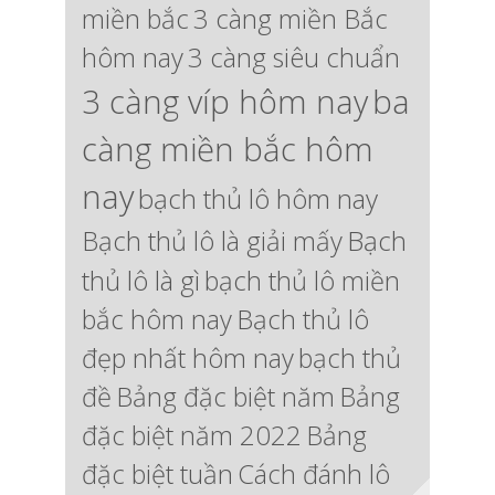
miền bắc
3 càng miền Bắc
hôm nay
3 càng siêu chuẩn
3 càng víp hôm nay
ba
càng miền bắc hôm
nay
bạch thủ lô hôm nay
Bạch
Bạch thủ lô là giải mấy
thủ lô là gì
bạch thủ lô miền
bắc hôm nay
Bạch thủ lô
đẹp nhất hôm nay
bạch thủ
đề
Bảng đặc biệt năm
Bảng
đặc biệt năm 2022
Bảng
đặc biệt tuần
Cách đánh lô