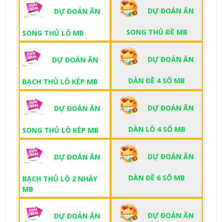
DỰ ĐOÁN ĂN
DỰ ĐOÁN ĂN
SONG THỦ ĐỀ MB
SONG THỦ LÔ MB
DỰ ĐOÁN ĂN
DỰ ĐOÁN ĂN
DÀN ĐỀ 4 SỐ MB
BẠCH THỦ LÔ KÉP MB
DỰ ĐOÁN ĂN
DỰ ĐOÁN ĂN
DÀN LÔ 4 SỐ MB
SONG THỦ LÔ KÉP MB
DỰ ĐOÁN ĂN
DỰ ĐOÁN ĂN
DÀN ĐỀ 6 SỐ MB
BẠCH THỦ LÔ 2 NHÁY
MB
DỰ ĐOÁN ĂN
DỰ ĐOÁN ĂN