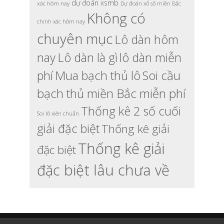
dự đoán xsmb
xác hôm nay
Dự đoán xổ số miền Bắc
Không có
chính xác hôm nay
chuyên mục
Lô dàn hôm
nay
Lô dàn là gì
lô dàn miễn
Soi cầu
phí
Mua bạch thủ lô
bạch thủ miền Bắc miễn phí
Thống kê 2 số cuối
Soi lô xiên chuẩn
giải đặc biệt
Thống kê giải
Thống kê giải
đặc biệt
đặc biệt lâu chưa về