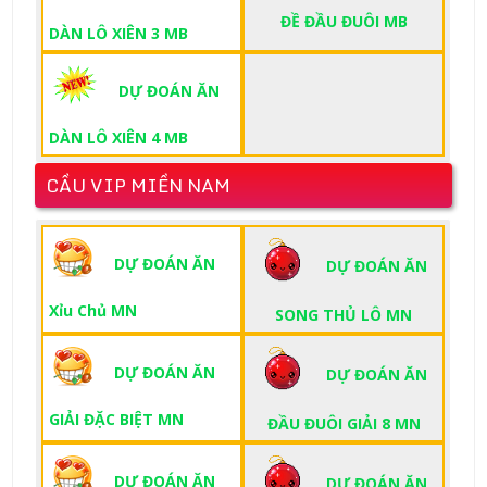
ĐỀ ĐẦU ĐUÔI MB
DÀN LÔ XIÊN 3 MB
DỰ ĐOÁN ĂN
DÀN LÔ XIÊN 4 MB
CẦU VIP MIỀN NAM
DỰ ĐOÁN ĂN
DỰ ĐOÁN ĂN
Xỉu Chủ MN
SONG THỦ LÔ MN
DỰ ĐOÁN ĂN
DỰ ĐOÁN ĂN
GIẢI ĐẶC BIỆT MN
ĐẦU ĐUÔI GIẢI 8 MN
DỰ ĐOÁN ĂN
DỰ ĐOÁN ĂN