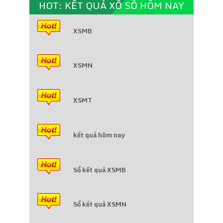
HOT: KẾT QUẢ XỔ SỐ HÔM NAY
XSMB
XSMN
XSMT
kết quả hôm nay
Sổ kết quả XSMB
Sổ kết quả XSMN