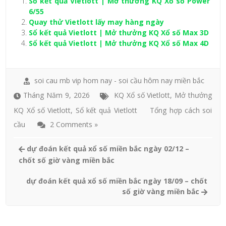
Sổ kết quả Vietlott | Mở thưởng KQ Xổ số Power
6/55
Quay thử Vietlott lấy may hàng ngày
Sổ kết quả Vietlott | Mở thưởng KQ Xổ số Max 3D
Sổ kết quả Vietlott | Mở thưởng KQ Xổ số Max 4D
soi cau mb vip hom nay - soi cầu hôm nay miền bắc
Tháng Năm 9, 2026
KQ Xổ số Vietlott
,
Mở thưởng
KQ Xổ số Vietlott
,
Sổ kết quả Vietlott
Tổng hợp cách soi
cầu
2 Comments »
dự đoán kết quả xổ số miền bắc ngày 02/12 –
chốt số giờ vàng miền bắc
dự đoán kết quả xổ số miền bắc ngày 18/09 – chốt
số giờ vàng miền bắc