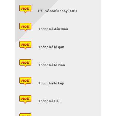
Cầu về nhiều nháy (MB)
Thống kê đầu đuôi
Thống kê lô gan
Thống kê lô xiên
Thống kê lô kép
Thống kê Đầu