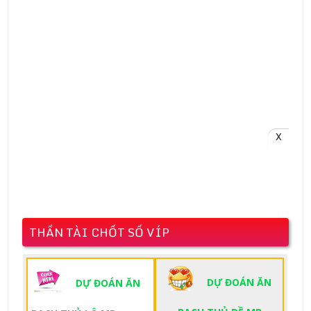
THẦN TÀI CHỐT SỐ VÍP
DỰ ĐOÁN ĂN
DỰ ĐOÁN ĂN